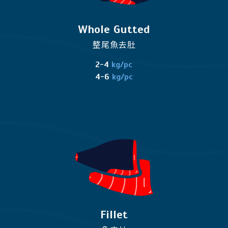
Whole Gutted
整尾魚去肚
2-4
kg/pc
4-6
kg/pc
Fillet