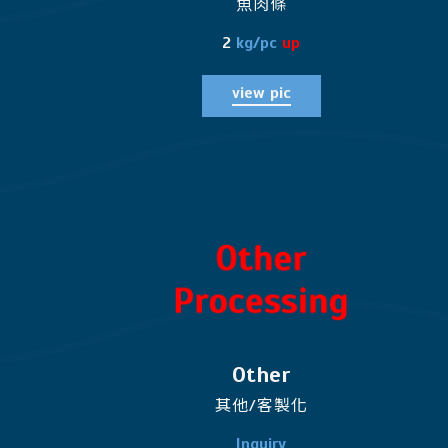
魚肉條
2
kg/pc
up
view pic
Other
其他/客製化