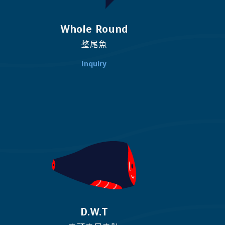
Whole Round
整尾魚
D.W.T